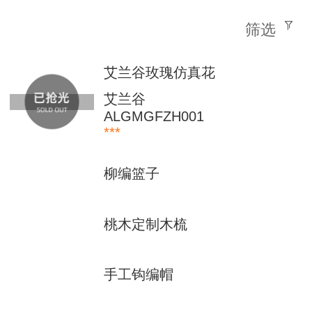
筛选
艾兰谷玫瑰仿真花
艾兰谷
ALGMGFZH001
***
柳编篮子
桃木定制木梳
手工钩编帽